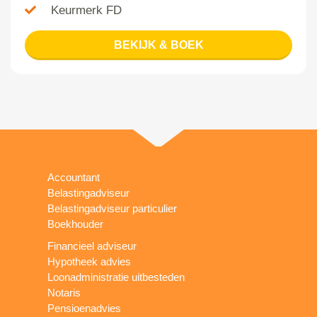
Keurmerk FD
BEKIJK & BOEK
Accountant
Belastingadviseur
Belastingadviseur particulier
Boekhouder
Financieel adviseur
Hypotheek advies
Loonadministratie uitbesteden
Notaris
Pensioenadvies