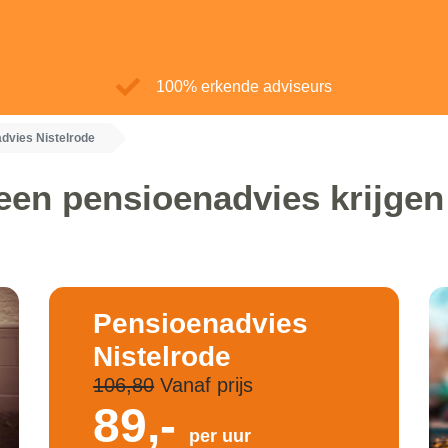
100% erkende adviseurs
dvies Nistelrode
een pensioenadvies krijgen
Pensioenadvies
Nistelrode
106,80
Vanaf prijs
89,-
per uur