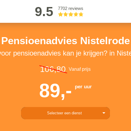
9.5
7702 reviews
Pensioenadvies Nistelrode
oor pensioenadvies kan je krijgen? in Nist
106,80
Vanaf prijs
89,-
per uur
Selecteer een dienst