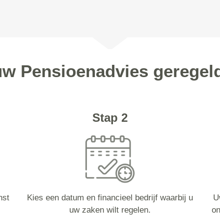
uw Pensioenadvies geregeld
Stap 2
nst
Kies een datum en financieel bedrijf waarbij u
U
uw zaken wilt regelen.
on