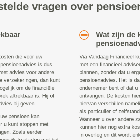
stelde vragen over pensioe
ekbaar
Wat zijn de 
pensioenadv
kosten die voor uw
Via Vandaag Financieel ku
: pensioenadvies is dus
met een financieel adviseur
 met advies voor andere
plannen, zonder dat u erge
ke verzekeringen, dan kunt
pensioenadvies. Het is daa
mogelijk om de financiële
ondernemer bent of dat u p
ek aftrekbaar is. Hij of
ontvangen. De kosten hier
advies bij geven.
hiervan verschillen namel
als particulier of zelfsta
 uw pensioen kan
Wanneer u over andere za
r u kunt stoppen met
kunnen hier nog extra kos
gen. Zoals eerder
in overleg en dit wordt en
gelijk te starten met het