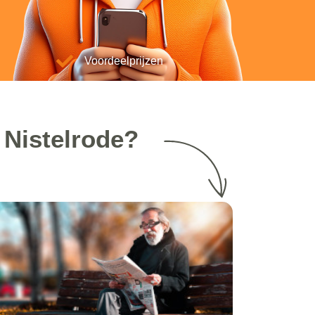
Voordeelprijzen
 Nistelrode?