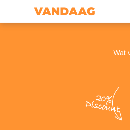
Wat v
20%
Discount