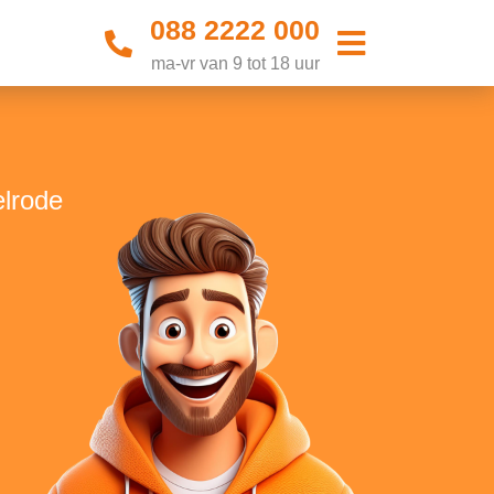
088 2222 000
ma-vr van 9 tot 18 uur
elrode