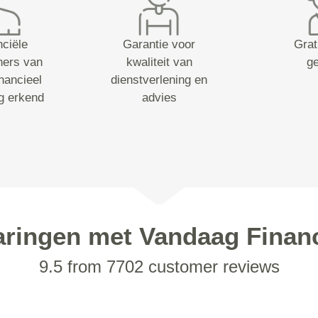
nciële
Garantie voor
Grat
ners van
kwaliteit van
g
nancieel
dienstverlening en
g erkend
advies
aringen met Vandaag Financ
9.5 from 7702 customer reviews