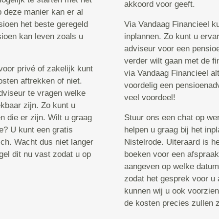
akkoord voor geeft.
 deze manier kan er al
ioen het beste geregeld
Via Vandaag Financieel kun
sioen kan leven zoals u
inplannen. Zo kunt u erva
adviseur voor een pensioe
verder wilt gaan met de fi
voor privé of zakelijk kunt
via Vandaag Financieel alt
sten aftrekken of niet.
voordelig een pensioenad
adviseur te vragen welke
veel voordeel!
kbaar zijn. Zo kunt u
n die er zijn. Wilt u graag
Stuur ons een chat op we
e? U kunt een gratis
helpen u graag bij het in
sch. Wacht dus niet langer
Nistelrode. Uiteraard is he
el dit nu vast zodat u op
boeken voor een afspraak 
aangeven op welke datum e
zodat het gesprek voor u 
kunnen wij u ook voorzien
de kosten precies zullen z