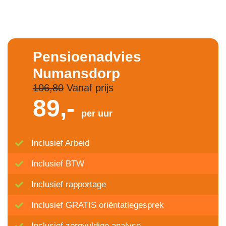
Pensioenadvies
Numansdorp
106,80
Vanaf prijs
89,-
per uur
Inclusief Arbeid
Inclusief BTW
Inclusief rapportage
Inclusief GRATIS oriëntatiegesprek
Inclusief zorgvuldige analyse