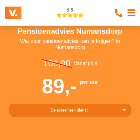
9.5
Pensioenadvies Numansdorp
Wat voor pensioenadvies kan je krijgen? in
Numansdorp
106,80
Vanaf prijs
89,-
per uur
Selecteer een dienst