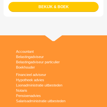
BEKIJK & BOEK
Accountant
Belastingadviseur
Belastingadviseur particulier
Boekhouder
Financieel adviseur
Hypotheek advies
Loonadministratie uitbesteden
Notaris
Pensioenadvies
Salarisadministratie uitbesteden