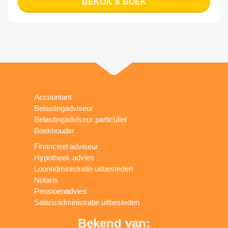
BEKIJK & BOEK
Accountant
Belastingadviseur
Belastingadviseur particulier
Boekhouder
Financieel adviseur
Hypotheek advies
Loonadministratie uitbesteden
Notaris
Pensioenadvies
Salarisadministratie uitbesteden
Bekend van: