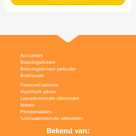
Accountant
Belastingadviseur
Belastingadviseur particulier
Boekhouder
Financieel adviseur
Hypotheek advies
Loonadministratie uitbesteden
Notaris
Pensioenadvies
Salarisadministratie uitbesteden
Bekend van: