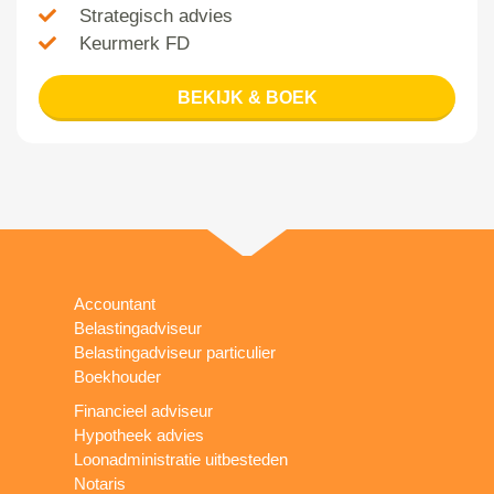
Strategisch advies
Keurmerk FD
BEKIJK & BOEK
Accountant
Belastingadviseur
Belastingadviseur particulier
Boekhouder
Financieel adviseur
Hypotheek advies
Loonadministratie uitbesteden
Notaris