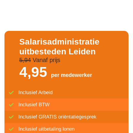
Salarisadministratie
uitbesteden Leiden
5,94
Vanaf prijs
4,
95
per medewerker
Inclusief Arbeid
Inclusief BTW
Inclusief GRATIS oriëntatiegesprek
Inclusief uitbetaling lonen